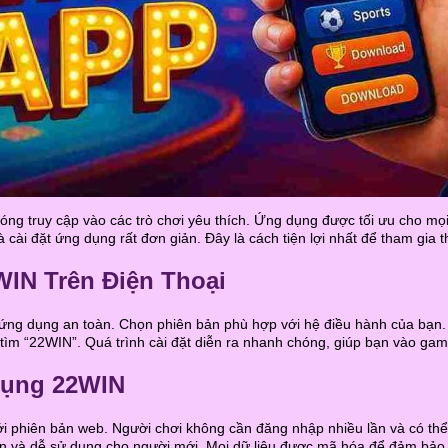
g truy cập vào các trò chơi yêu thích. Ứng dụng được tối ưu cho mọi 
 cài đặt ứng dụng rất đơn giản. Đây là cách tiện lợi nhất để tham gia th
IN Trên Điện Thoại
 ứng dụng an toàn. Chọn phiên bản phù hợp với hệ điều hành của bạn. 
tìm “22WIN”. Quá trình cài đặt diễn ra nhanh chóng, giúp bạn vào game 
Dụng 22WIN
 phiên bản web. Người chơi không cần đăng nhập nhiều lần và có thể 
iện và dễ sử dụng cho người mới. Mọi dữ liệu được mã hóa để đảm bảo a