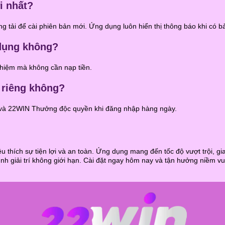
i nhất?
ang tải để cài phiên bản mới. Ứng dụng luôn hiển thị thông báo khi có b
 dụng không?
ghiệm mà không cần nạp tiền.
 riêng không?
i và 22WIN Thưởng độc quyền khi đăng nhập hàng ngày.
 thích sự tiện lợi và an toàn. Ứng dụng mang đến tốc độ vượt trội, g
nh giải trí không giới hạn. Cài đặt ngay hôm nay và tận hưởng niềm v