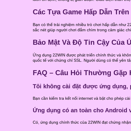
Các Tựa Game Hấp Dẫn Trên
Bạn có thể trải nghiệm nhiều trò chơi hấp dẫn như 
sắc nét giúp người chơi đắm chìm trong cảm giác c
Bảo Mật Và Độ Tin Cậy Của
Ứng dụng 22WIN được phát triển chính thức và không
quốc tế với chứng chỉ SSL. Người dùng có thể yên t
FAQ – Câu Hỏi Thường Gặp 
Tôi không cài đặt được ứng dụng, 
Bạn cần kiểm tra kết nối internet và bật cho phép cài 
Ứng dụng có an toàn cho Android 
Có, ứng dụng chính thức của 22WIN đạt chứng nhận