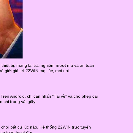
thiết bị, mang lại trải nghiệm mượt mà và an toàn
ế giới giải trí 22WIN mọi lúc, mọi nơi.
Trên Android, chỉ cần nhấn “Tải về” và cho phép cài
chỉ trong vài giây.
chơi bất cứ lúc nào. Hệ thống 22WIN trực tuyến
n toàn tuyệt đối.