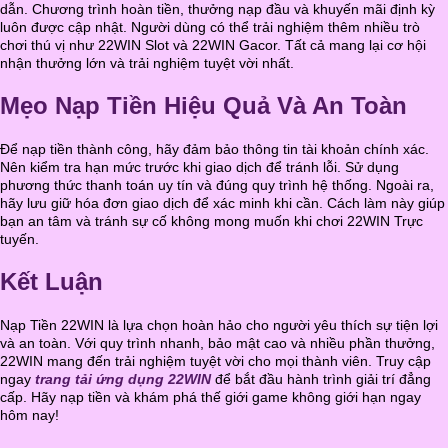
dẫn. Chương trình hoàn tiền, thưởng nạp đầu và khuyến mãi định kỳ
luôn được cập nhật. Người dùng có thể trải nghiệm thêm nhiều trò
chơi thú vị như 22WIN Slot và 22WIN Gacor. Tất cả mang lại cơ hội
nhận thưởng lớn và trải nghiệm tuyệt vời nhất.
Mẹo Nạp Tiền Hiệu Quả Và An Toàn
Để nạp tiền thành công, hãy đảm bảo thông tin tài khoản chính xác.
Nên kiểm tra hạn mức trước khi giao dịch để tránh lỗi. Sử dụng
phương thức thanh toán uy tín và đúng quy trình hệ thống. Ngoài ra,
hãy lưu giữ hóa đơn giao dịch để xác minh khi cần. Cách làm này giúp
bạn an tâm và tránh sự cố không mong muốn khi chơi 22WIN Trực
tuyến.
Kết Luận
Nạp Tiền 22WIN là lựa chọn hoàn hảo cho người yêu thích sự tiện lợi
và an toàn. Với quy trình nhanh, bảo mật cao và nhiều phần thưởng,
22WIN mang đến trải nghiệm tuyệt vời cho mọi thành viên. Truy cập
ngay
trang tải ứng dụng 22WIN
để bắt đầu hành trình giải trí đẳng
cấp. Hãy nạp tiền và khám phá thế giới game không giới hạn ngay
hôm nay!